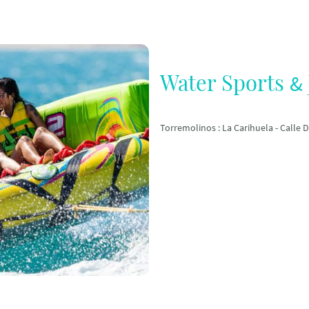
Water Sports
&
Torremolinos : La Carihuela - Call